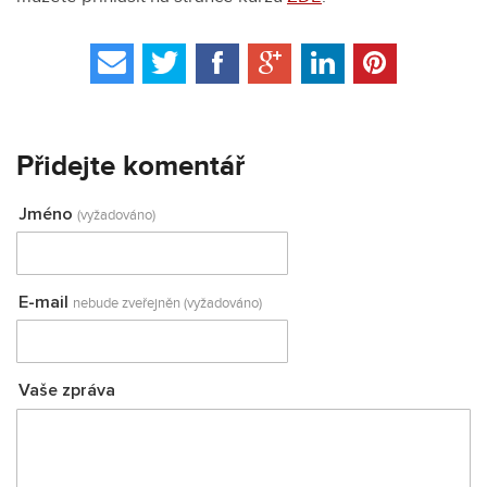
Přidejte komentář
Jméno
(vyžadováno)
E-mail
nebude zveřejněn (vyžadováno)
Vaše zpráva