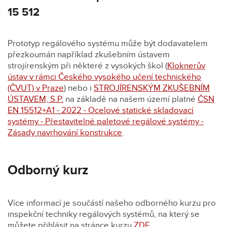
15 512
Prototyp regálového systému může být dodavatelem
přezkoumán například zkušebním ústavem
strojírenským při některé z vysokých škol (
Kloknerův
ústav v rámci Českého vysokého učení technického
(ČVUT) v Praze
) nebo i
STROJÍRENSKÝM ZKUŠEBNÍM
ÚSTAVEM, S.P.
na základě na našem území platné
ČSN
EN 15512+A1 - 2022 - Ocelové statické skladovací
systémy - Přestavitelné paletové regálové systémy -
Zásady navrhování konstrukce
.
Odborný kurz
Více informací je součástí našeho odborného kurzu pro
inspekční techniky regálových systémů, na který se
můžete přihlásit na stránce kurzu
ZDE
.