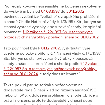
Pro regály kovové nepřemístitelné kotvené i nekotvené
do výšky 6 m byla od
04.08.1997
do
30.11.2002
povinnost vydání tzv. "velkého" evropského prohlášení
o shodě CE dle Nařízení vlády č. 173/1997 Sb., kterým se
stanoví vybrané výrobky k posuzování shody, ke splnění
povinnosti
§ 12 zákona č. 22/1997 Sb. o technických
požadavcích na výrobky - poslední znění od 01.10.2002
.
Tato povinnost byla k
01.12.2002
, vyškrtnutím výše
uvedené položky z přílohy č. 1 Nařízení vlády č. 173/1997
Sb., kterým se stanoví vybrané výrobky k posuzování
shody, zrušena, a prohlášení o shodě podle
§ 12 zákona
č. 22/1997 Sb. o technických požadavcích na výrobky -
znění od 01.01.2024
je tedy dnes irelevantní.
Takže pokud jste se setkali s požadavkem na
dodavatele regálů, například od různých auditorů ISO
nebo OHSAS, k doložení prohlášení o shodě CE, jde o
právní nonsens, protože dodavatelé v dnešní době