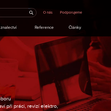
O nás
Podporujeme
znalectví
Reference
Články
oboru
 při práci, revizí elektro,