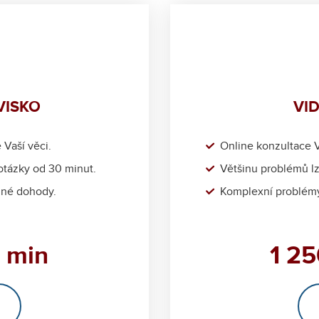
VISKO
VI
Vaší věci.
Online konzultace 
otázky od 30 minut.
Většinu problémů lz
mné dohody.
Komplexní problémy
0 min
1 25