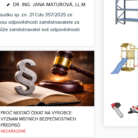
DR. ING. JANA MATUROVÁ, LL.M.
zsudku sp. zn. 21 Cdo 357/2025 ze
ikou odpovědnosti zaměstnavatele za
může zaměstnavatel své odpovědnosti
PROČ NESTAČÍ ČEKAT NA VÝROBCE:
VÝZNAM MÍSTNÍCH BEZPEČNOSTNÍCH
PŘEDPISŮ
NEZAŘAZENÉ