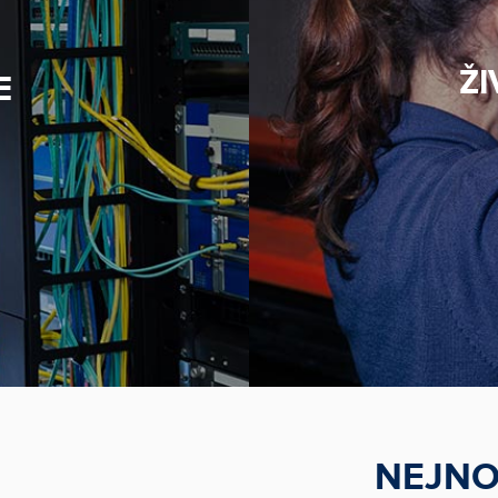
ŽI
E
NEJNO