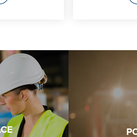
ÁCE
P