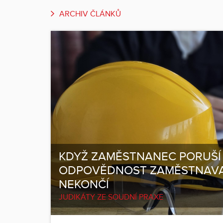
ARCHIV ČLÁNKŮ
KDYŽ ZAMĚSTNANEC PORUŠÍ 
ODPOVĚDNOST ZAMĚSTNAVAT
NEKONČÍ
JUDIKÁTY ZE SOUDNÍ PRAXE