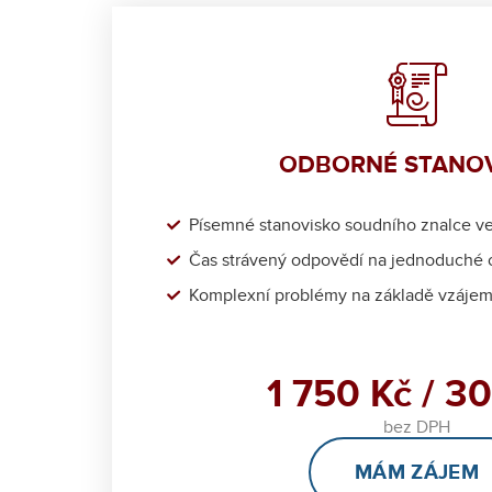
ODBORNÉ STANO
Písemné stanovisko soudního znalce ve 
Čas strávený odpovědí na jednoduché 
Komplexní problémy na základě vzáje
1 750 Kč / 3
bez DPH
MÁM ZÁJEM