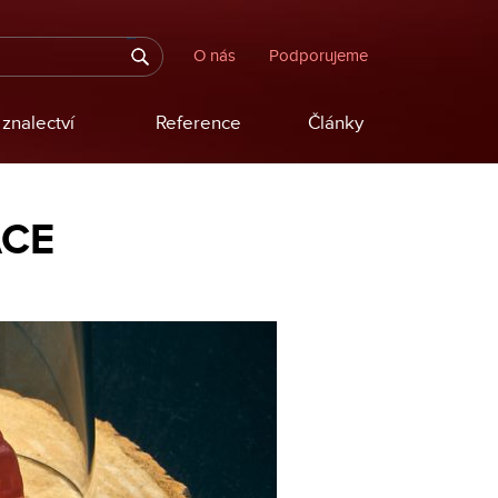
O nás
Podporujeme
znalectví
Reference
Články
ACE