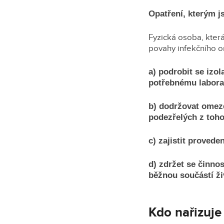
Opatření, kterým j
Fyzická osoba, kte
povahy infekčního 
a) podrobit se izol
potřebnému laborat
b) dodržovat omeze
podezřelých z toho
c) zajistit proved
d) zdržet se činnos
běžnou součástí živ
Kdo nařizuje 