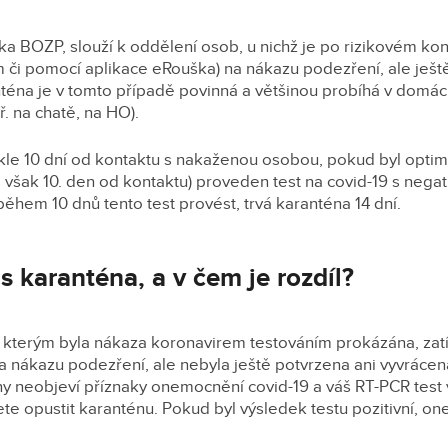
ska BOZP, slouží k oddělení osob, u nichž je po rizikovém kon
m či pomocí aplikace eRouška) na nákazu podezření, ale ješ
téna je v tomto případě povinná a většinou probíhá v domácn
. na chatě, na HO).
kle 10 dní od kontaktu s nakaženou osobou, pokud byl optimá
i však 10. den od kontaktu) proveden test na covid-19 s nega
ěhem 10 dnů tento test provést, trvá karanténa 14 dní.
s karanténa, a v čem je rozdíl?
y, kterým byla nákaza koronavirem testováním prokázána, za
na nákazu podezření, ale nebyla ještě potvrzena ani vyvrácen
y neobjeví příznaky onemocnění covid-19 a váš RT-PCR test v
ete opustit karanténu. Pokud byl výsledek testu pozitivní, on