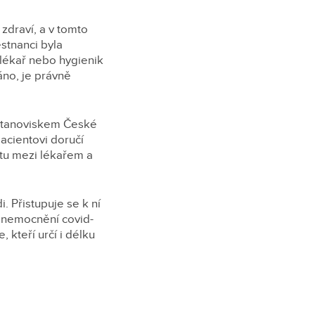
zdraví, a v tomto
stnanci byla
 lékař nebo hygienik
dáno, je právně
 stanoviskem České
acientovi doručí
tu mezi lékařem a
i. Přistupuje se k ní
 onemocnění covid-
 kteří určí i délku