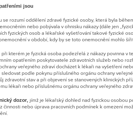
patřeními jsou
u se rozumí oddělení zdravé fyzické osoby, která byla běhe
nemocněním nebo pobývala v ohnisku nákazy (dále jen „fyzi
ních fyzických osob a lékařské vyšetřování takové fyzické oso
onemocnění v období, kdy by se toto onemocnění mohlo šířit
,
při kterém je fyzická osoba podezřelá z nákazy povinna v 
ímním opatřením poskytovatele zdravotních služeb nebo ro
ochrany veřejného zdraví docházet k lékaři na vyšetření neb
 sledovat podle pokynu příslušného orgánu ochrany veřejné
 zdravotní stav a při objevení se stanovených klinických př
ému lékaři nebo příslušnému orgánu ochrany veřejného zdrav
nický dozor,
jímž je lékařský dohled nad fyzickou osobou p
az činnosti nebo úprava pracovních podmínek k omezení možn
ění.