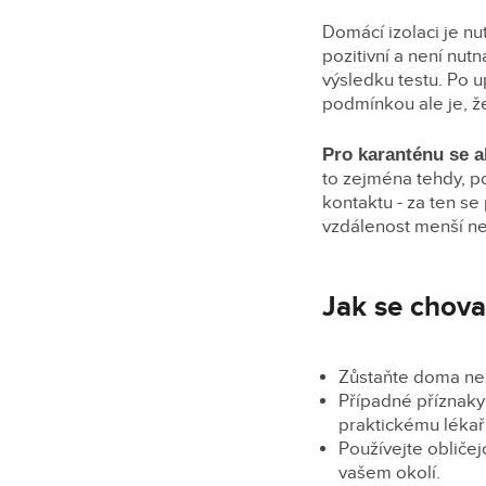
Domácí izolaci je nu
pozitivní a není nutn
výsledku testu. Po u
podmínkou ale je, ž
Pro karanténu se a
to zejména tehdy, p
kontaktu - za ten se
vzdálenost menší ne
Jak se chova
Zůstaňte doma neb
Případné příznaky 
praktickému lékaři
Používejte obliče
vašem okolí.