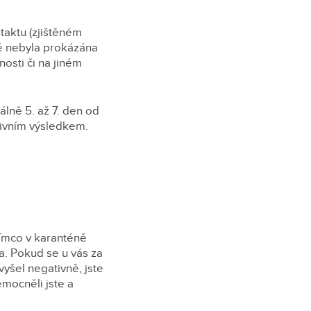
taktu (zjištěném
tě nebyla prokázána
osti či na jiném
lně 5. až 7. den od
tivním výsledkem.
tímco v karanténě
a. Pokud se u vás za
yšel negativně, jste
emocněli jste a