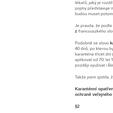
lékařů, jaký je rozd
pojmy představuje n
budou muset potom v
Je pravda, že podle 
z
francouszkého sl
Podobně se slovo
k
40 dnů, po kterou by
karanténa třicet dní 
aplikoval od 70. let 
později využívat i B
Takže jsem zjistila, ž
Karanténní opatření
ochraně veřejného 
§2