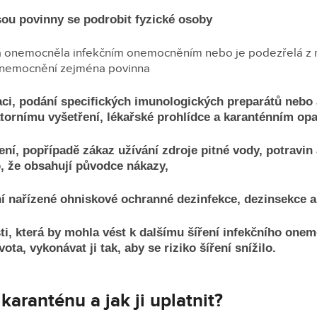
sou povinny se podrobit fyzické osoby
rá onemocněla infekčním onemocněním nebo je podezřelá z n
onemocnění zejména povinna
aci, podání specifických imunologických preparátů nebo a
ornímu vyšetření, lékařské prohlídce a karanténním opa
ní, popřípadě zákaz užívání zdroje pitné vody, potravin
, že obsahují původce nákazy,
ení nařízené ohniskové ochranné dezinfekce, dezinsekce a
ti, která by mohla vést k dalšímu šíření infekčního onemo
ota, vykonávat ji tak, aby se riziko šíření snížilo.
karanténu a jak ji uplatnit
?