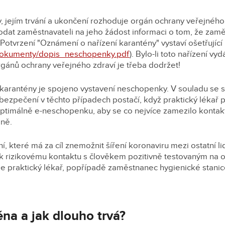
, jejím trvání a ukončení rozhoduje orgán ochrany veřejného 
odat zaměstnavateli na jeho žádost informaci o tom, že zamě
Potvrzení "Oznámení o nařízení karantény" vystaví ošetřující
/dokumenty/dopis_neschopenky.pdf
). Bylo-li toto nařízení vy
gánů ochrany veřejného zdraví je třeba dodržet!
karantény je spojeno vystavení neschopenky. V souladu se
bezpečení v těchto případech postačí, když praktický lékař p
ptimálně e-neschopenku, aby se co nejvíce zamezilo kontak
éně.
, které má za cíl znemožnit šíření koronaviru mezi ostatní lid
 k rizikovému kontaktu s člověkem pozitivně testovaným na
je praktický lékař, popřípadě zaměstnanec hygienické stanice,
éna a jak dlouho trvá?