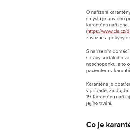
O nařízení karantény
smyslu je povinen p
karanténa nařízena. 
(
https://www.cls.cz
závazné a pokyny or
S nařízením domácí 
správy sociálního za
neschopenku, a to o
pacientem v karant
Karanténa je opatření
v případě, že dojde
19. Karanténu nařizu
jejího trvání.
Co je karant