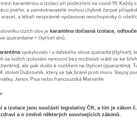
íl mezi karanténou a izolací při podezření na covid-19. Každý 
ěco jiného, a zaměstnavatelé mohou chybně čerpat příspěvk
racet, a lékaři nesprávně vystavovat neschopenky či ošetř
slovníku cizích slov je
karanténa dočasná izolace, odlouče
ova
quarantaine
= čtyřicet dnů.
aranténa
vyskytovalo i u italského slova
quaranta
(čtyřicet),
li na lodích izolováni nemocní bez možnosti vrátit se ke bře
(
trentino
), ale pak došlo k rozšíření na čtyřicet (
quarantino
). 
14. století Dubrovník, který se tak bránil proti moru. Stejný p
enátky, Janov, Pisa nebo francouzská Marseille.
e:
 a izolace jsou součástí legislativy ČR, a tím je zákon č.
zdraví a o změně některých souvisejících zákonů.