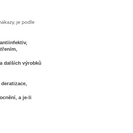
ákazy, je podle
ntiinfektiv,
třením,
 a dalších výrobků
 deratizace,
cnění, a je-li