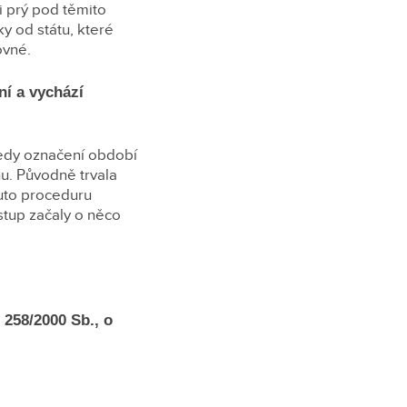
si prý pod těmito
y od státu, které
ovné.
ní a vychází
 tedy označení období
hu. Původně trvala
Tuto proceduru
ostup začaly o něco
 258/2000 Sb., o