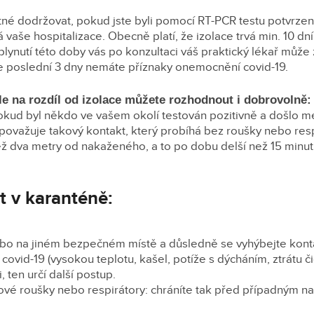
tné dodržovat, pokud jste byli pomocí RT-PCR testu potvrzen
á vaše hospitalizace. Obecně platí, že izolace trvá min. 10 dn
plynutí této doby vás po konzultaci váš praktický lékař může z
e poslední 3 dny nemáte příznaky onemocnění covid-19.
le na rozdíl od izolace můžete rozhodnout i dobrovolně
okud byl někdo ve vašem okolí testován pozitivně a došlo m
 považuje takový kontakt, který probíhá bez roušky nebo res
ž dva metry od nakaženého, a to po dobu delší než 15 minut
t v karanténě:
o na jiném bezpečném místě a důsledně se vyhýbejte kontak
covid-19 (vysokou teplotu, kašel, potíže s dýcháním, ztrátu 
, ten určí další postup.
jové roušky nebo respirátory: chráníte tak před případným 