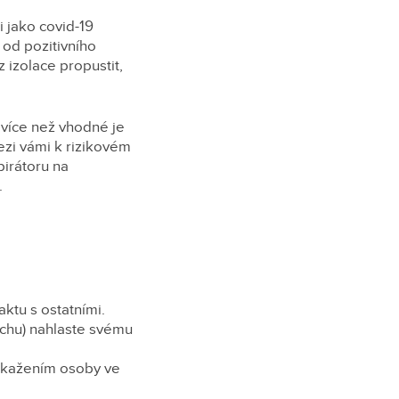
i jako covid-19
í od pozitivního
 izolace propustit,
:
více než vhodné je
ezi vámi k rizikovém
pirátoru na
.
tu s ostatními.
čichu) nahlaste svému
nakažením osoby ve