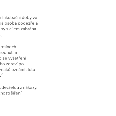
m inkubační doby ve
cká osoba podezřelá
by s cílem zabránit
,
termínech
zhodnutím
o se vyšetření
ho zdraví po
íznaků oznámit tuto
í,
odezřelou z nákazy,
osti šíření