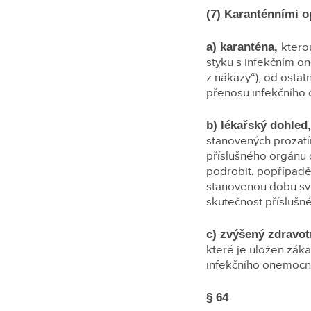
(7) Karanténními o
a) karanténa,
ktero
styku s infekčním o
z nákazy“), od ostat
přenosu infekčního 
b) lékařský dohled
stanovených prozat
příslušného orgánu 
podrobit, popřípadě
stanovenou dobu svůj
skutečnost příslušn
c) zvýšený zdravot
které je uložen zák
infekčního onemocn
§ 64