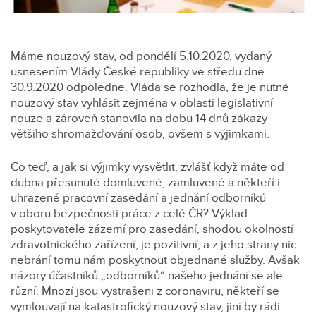
Máme nouzový stav, od pondělí 5.10.2020, vydaný
usnesením Vlády České republiky ve středu dne
30.9.2020 odpoledne. Vláda se rozhodla, že je nutné
nouzový stav vyhlásit zejména v oblasti legislativní
nouze a zároveň stanovila na dobu 14 dnů zákazy
většího shromažďování osob, ovšem s výjimkami.
Co teď, a jak si výjimky vysvětlit, zvlášť když máte od
dubna přesunuté domluvené, zamluvené a někteří i
uhrazené pracovní zasedání a jednání odborníků
v oboru bezpečnosti práce z celé ČR? Výklad
poskytovatele zázemí pro zasedání, shodou okolností
zdravotnického zařízení, je pozitivní, a z jeho strany nic
nebrání tomu nám poskytnout objednané služby. Avšak
názory účastníků „odborníků“ našeho jednání se ale
různí. Mnozí jsou vystrašeni z coronaviru, někteří se
vymlouvají na katastrofický nouzový stav, jiní by rádi