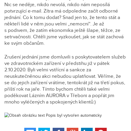
Nic se neděje, nikdo nevolá, nikdo nám neposílá
potvrzující e-mail. Zítra má odpoledne začít odborné
jednání. Co k tomu dodat? Snad jen to, že tento stát a
někteří lidé v něm jsou velmi „nemocní“. Je až
s podivem, že zatím ekonomika ještě šlape, těžce, ze
setrvačnosti. Chtěli jsme vyzkoušet, jak se stát zachová
ke svým občanům.
Zrušení jednání jsme domluvili s poskytovatelem služeb
ve zdravotnickém zařízení v předstihu již v pátek
2.10.2020. Byli velmi vstřícní a sankce za
neuskutečněnou akci nebudou uplatňovat. Věříme, že
se do jejich zařízení vrátíme, tentokrát již na třetí pokus,
příští rok na jaře. Tímto bychom chtěli také velmi
poděkovat Lázním AURORA v Třeboni a popřát jim
mnoho vyléčených a spokojených klientů:)