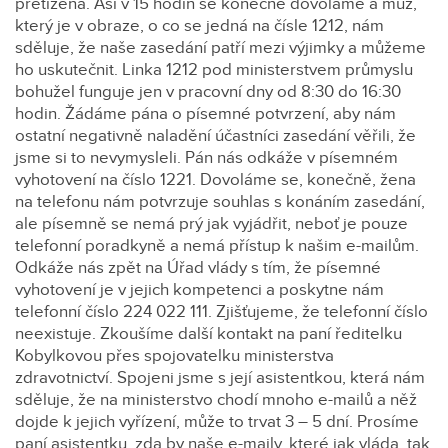
přetížená. Asi v 15 hodin se konečně dovoláme a muž,
který je v obraze, o co se jedná na čísle 1212, nám
sděluje, že naše zasedání patří mezi výjimky a můžeme
ho uskutečnit. Linka 1212 pod ministerstvem průmyslu
bohužel funguje jen v pracovní dny od 8:30 do 16:30
hodin. Žádáme pána o písemné potvrzení, aby nám
ostatní negativně naladění účastníci zasedání věřili, že
jsme si to nevymysleli. Pán nás odkáže v písemném
vyhotovení na číslo 1221. Dovoláme se, konečně, žena
na telefonu nám potvrzuje souhlas s konáním zasedání,
ale písemně se nemá prý jak vyjádřit, neboť je pouze
telefonní poradkyně a nemá přístup k našim e-mailům.
Odkáže nás zpět na Úřad vlády s tím, že písemné
vyhotovení je v jejich kompetenci a poskytne nám
telefonní číslo 224 022 111. Zjišťujeme, že telefonní číslo
neexistuje. Zkoušíme další kontakt na paní ředitelku
Kobylkovou přes spojovatelku ministerstva
zdravotnictví. Spojeni jsme s její asistentkou, která nám
sděluje, že na ministerstvo chodí mnoho e-mailů a něž
dojde k jejich vyřízení, může to trvat 3 – 5 dní. Prosíme
paní asistentku, zda by naše e-maily, které jak vláda, tak