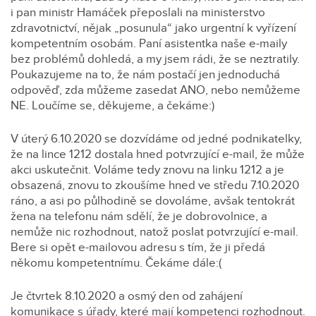
i pan ministr Hamáček přeposlali na ministerstvo
zdravotnictví, nějak „posunula“ jako urgentní k vyřízení
kompetentním osobám. Paní asistentka naše e-maily
bez problémů dohledá, a my jsem rádi, že se neztratily.
Poukazujeme na to, že nám postačí jen jednoduchá
odpověď, zda můžeme zasedat ANO, nebo nemůžeme
NE. Loučíme se, děkujeme, a čekáme:)
V úterý 6.10.2020 se dozvídáme od jedné podnikatelky,
že na lince 1212 dostala hned potvrzující e-mail, že může
akci uskutečnit. Voláme tedy znovu na linku 1212 a je
obsazená, znovu to zkoušíme hned ve středu 7.10.2020
ráno, a asi po půlhodině se dovoláme, avšak tentokrát
žena na telefonu nám sdělí, že je dobrovolnice, a
nemůže nic rozhodnout, natož poslat potvrzující e-mail.
Bere si opět e-mailovou adresu s tím, že ji předá
někomu kompetentnímu. Čekáme dále:(
Je čtvrtek 8.10.2020 a osmý den od zahájení
komunikace s úřady, které mají kompetenci rozhodnout.