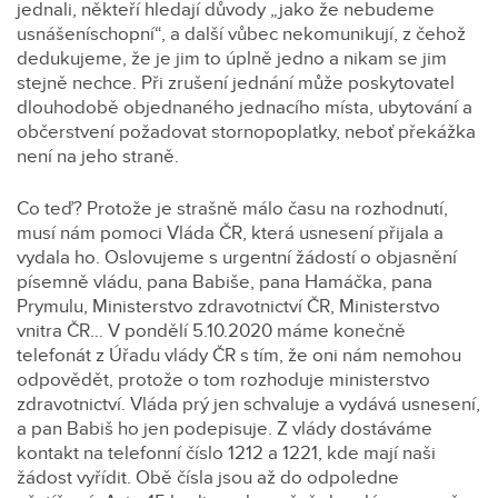
jednali, někteří hledají důvody „jako že nebudeme
usnášeníschopní“, a další vůbec nekomunikují, z čehož
dedukujeme, že je jim to úplně jedno a nikam se jim
stejně nechce. Při zrušení jednání může poskytovatel
dlouhodobě objednaného jednacího místa, ubytování a
občerstvení požadovat stornopoplatky, neboť překážka
není na jeho straně.
Co teď? Protože je strašně málo času na rozhodnutí,
musí nám pomoci Vláda ČR, která usnesení přijala a
vydala ho. Oslovujeme s urgentní žádostí o objasnění
písemně vládu, pana Babiše, pana Hamáčka, pana
Prymulu, Ministerstvo zdravotnictví ČR, Ministerstvo
vnitra ČR… V pondělí 5.10.2020 máme konečně
telefonát z Úřadu vlády ČR s tím, že oni nám nemohou
odpovědět, protože o tom rozhoduje ministerstvo
zdravotnictví. Vláda prý jen schvaluje a vydává usnesení,
a pan Babiš ho jen podepisuje. Z vlády dostáváme
kontakt na telefonní číslo 1212 a 1221, kde mají naši
žádost vyřídit. Obě čísla jsou až do odpoledne