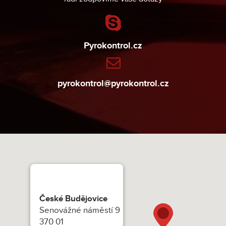
Pyrokontrol.cz
pyrokontrol@pyrokontrol.cz
České Budějovice
Senovážné náměstí 9
370 01