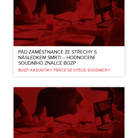
PÁD ZAMĚSTNANCE ZE STŘECHY S
NÁSLEDKEM SMRTI – HODNOCENÍ
SOUDNÍHO ZNALCE BOZP
BOZP
KASUISTIKY
PRÁCE VE VÝŠCE
SOUDNIČKY