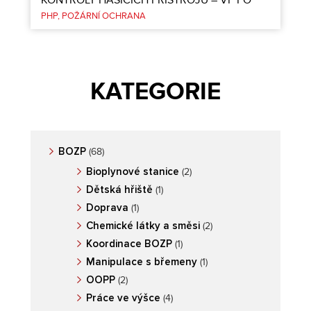
KONTROLY HASICÍCH PŘÍSTROJŮ – VP PO
PHP
POŽÁRNÍ OCHRANA
KATEGORIE
BOZP
(68)
Bioplynové stanice
(2)
Dětská hřiště
(1)
Doprava
(1)
Chemické látky a směsi
(2)
Koordinace BOZP
(1)
Manipulace s břemeny
(1)
OOPP
(2)
Práce ve výšce
(4)