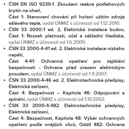
ČSN EN ISO 9239-1
,
Zkoušení reakce podlahových
krytin na oheň,
Část 1: Stanovení chování při hoření užitím zdroje
sálavého tepla,
vydal ÚNMZ s účinností od 1.12.2010;
ČSN 33 2000-1
ed. 2,
Elektrické instalace budov,
Část 1: Rozsah platnosti, účel a základní hlediska,
vydal ÚNMZ s účinností od 1.6.2009;
ČSN 33 2000-4-41 ed. 2
,
Elektrické instalace nízkého
napětí,
Část 4-41: Ochranná opatření pro zajištění
bezpečnosti - Ochrana před úrazem elektrickým
proudem,
vydal ÚNMZ s účinností od 1.9.2007;
ČSN 33 2000-4-46 ed. 2
,
Elektrotechnické předpisy,
Elektrická zařízení,
Část 4: Bezpečnost – Kapitola 46: Odpojování a
spínání,
vydal ÚNMZ s účinností od 1.10.2002;
ČSN 33 2000-4-482
,
Elektrotechnické předpisy,
Elektrická zařízení,
Část 4: Bezpečnost, Kapitola 48: Výběr ochranných
opatření podle vnějších vlivů, Oddíl 482: Ochrana