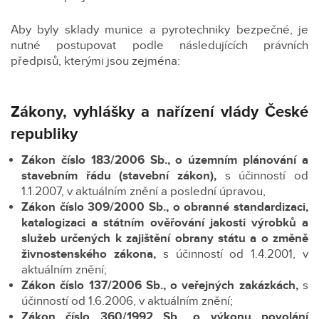
Aby byly sklady munice a pyrotechniky bezpečné, je
nutné postupovat podle následujících právních
předpisů, kterými jsou zejména:
Zákony, vyhlášky a nařízení vlády České
republiky
Zákon číslo 183/2006 Sb.,
o územním plánování a
stavebním řádu (stavební zákon),
s účinností od
1.1.2007, v aktuálním znění a poslední úpravou,
Zákon číslo 309/2000 Sb.,
o obranné standardizaci,
katalogizaci a státním ověřování jakosti výrobků a
služeb určených k zajištění obrany státu a o změně
živnostenského zákona,
s účinností od 1.4.2001, v
aktuálním znění;
Zákon číslo 137/2006 Sb.,
o veřejných zakázkách,
s
účinností od 1.6.2006, v aktuálním znění;
Zákon číslo 360/1992 Sb.,
o výkonu povolání