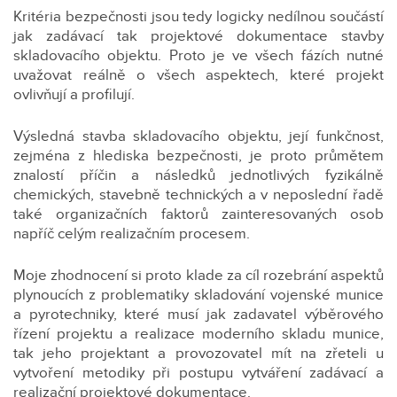
Kritéria bezpečnosti jsou tedy logicky nedílnou součástí
jak zadávací tak projektové dokumentace stavby
skladovacího objektu. Proto je ve všech fázích nutné
uvažovat reálně o všech aspektech, které projekt
ovlivňují a profilují.
Výsledná stavba skladovacího objektu, její funkčnost,
zejména z hlediska bezpečnosti, je proto průmětem
znalostí příčin a následků jednotlivých fyzikálně
chemických, stavebně technických a v neposlední řadě
také organizačních faktorů zainteresovaných osob
napříč celým realizačním procesem.
Moje zhodnocení si proto klade za cíl rozebrání aspektů
plynoucích z problematiky skladování vojenské munice
a pyrotechniky, které musí jak zadavatel výběrového
řízení projektu a realizace moderního skladu munice,
tak jeho projektant a provozovatel mít na zřeteli u
vytvoření metodiky při postupu vytváření zadávací a
realizační projektové dokumentace.