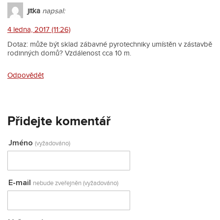
jitka
napsal:
4 ledna, 2017 (11:26)
Dotaz: může být sklad zábavné pyrotechniky umístěn v zástavbě
rodinných domů? Vzdálenost cca 10 m.
Odpovědět
Přidejte komentář
Jméno
(vyžadováno)
E-mail
nebude zveřejněn (vyžadováno)