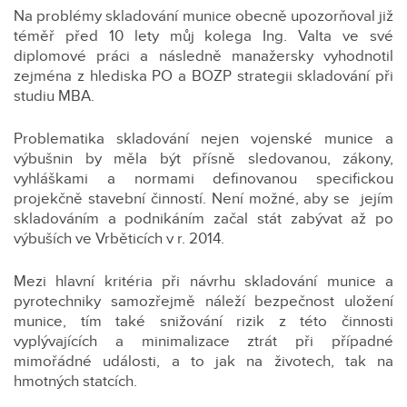
Na problémy skladování munice obecně upozorňoval již
téměř před 10 lety můj kolega Ing. Valta ve své
diplomové práci a následně manažersky vyhodnotil
zejména z hlediska PO a BOZP strategii skladování při
studiu MBA.
Problematika skladování nejen vojenské munice a
výbušnin by měla být přísně sledovanou, zákony,
vyhláškami a normami definovanou specifickou
projekčně stavební činností. Není možné, aby se jejím
skladováním a podnikáním začal stát zabývat až po
výbuších ve Vrběticích v r. 2014.
Mezi hlavní kritéria při návrhu skladování munice a
pyrotechniky samozřejmě náleží bezpečnost uložení
munice, tím také snižování rizik z této činnosti
vyplývajících a minimalizace ztrát při případné
mimořádné události, a to jak na životech, tak na
hmotných statcích.