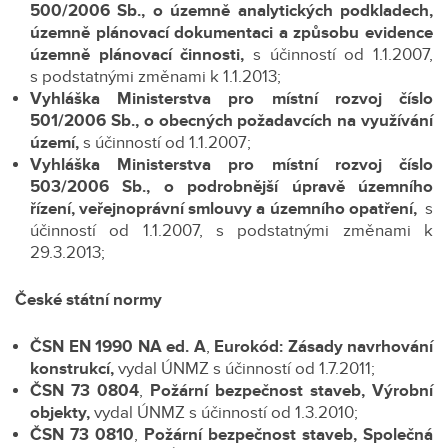
500/2006 Sb.,
o územně analytických podkladech,
územně plánovací dokumentaci a způsobu evidence
územně plánovací činnosti,
s účinností od 1.1.2007,
s podstatnými změnami k 1.1.2013;
Vyhláška Ministerstva pro místní rozvoj číslo
501/2006 Sb., o obecných požadavcích na využívání
území,
s účinností od 1.1.2007;
Vyhláška Ministerstva pro místní rozvoj číslo
503/2006 Sb., o podrobnější úpravě územního
řízení, veřejnoprávní smlouvy a územního opatření
,
s
účinností od 1.1.2007, s podstatnými změnami k
29.3.2013;
České státní normy
ČSN EN 1990 NA ed. A
,
Eurokód: Zásady navrhování
konstrukcí,
vydal ÚNMZ s účinností od 1.7.2011;
ČSN 73 0804
,
Požární bezpečnost staveb, Výrobní
objekty,
vydal ÚNMZ s účinností od 1.3.2010;
ČSN 73 0810
,
Požární bezpečnost staveb, Společná