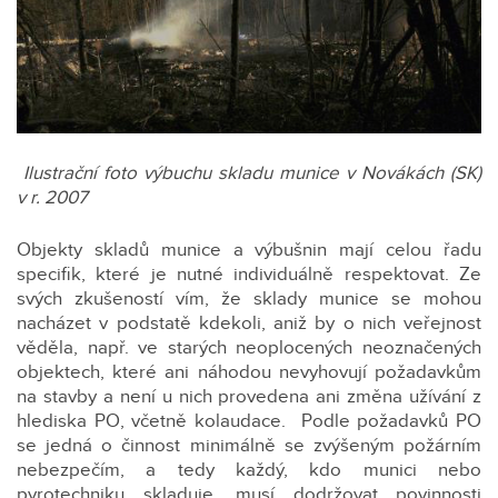
Ilustrační foto výbuchu skladu munice v Novákách (SK)
v r. 2007
Objekty skladů munice a výbušnin mají celou řadu
specifik, které je nutné individuálně respektovat. Ze
svých zkušeností vím, že sklady munice se mohou
nacházet v podstatě kdekoli, aniž by o nich veřejnost
věděla, např. ve starých neoplocených neoznačených
objektech, které ani náhodou nevyhovují požadavkům
na stavby a není u nich provedena ani změna užívání z
hlediska PO, včetně kolaudace. Podle požadavků PO
se jedná o činnost minimálně se zvýšeným požárním
nebezpečím, a tedy každý, kdo munici nebo
pyrotechniku skladuje, musí dodržovat povinnosti