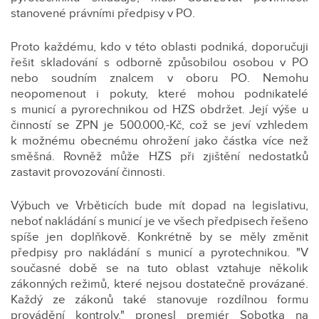
stanovené právními předpisy v PO.
Proto každému, kdo v této oblasti podniká, doporučuji
řešit skladování s odborně způsobilou osobou v PO
nebo soudním znalcem v oboru PO. Nemohu
neopomenout i pokuty, které mohou podnikatelé
s municí a pyrorechnikou od HZS obdržet. Její výše u
činností se ZPN je 500.000,-Kč, což se jeví vzhledem
k možnému obecnému ohrožení jako částka více než
směšná. Rovněž může HZS při zjištění nedostatků
zastavit provozování činnosti.
Výbuch ve Vrběticích bude mít dopad na legislativu,
neboť nakládání s municí je ve všech předpisech řešeno
spíše jen doplňkově. Konkrétně by se měly změnit
předpisy pro nakládání s municí a pyrotechnikou. "V
současné době se na tuto oblast vztahuje několik
zákonných režimů, které nejsou dostatečně provázané.
Každý ze zákonů také stanovuje rozdílnou formu
provádění kontroly," pronesl premiér Sobotka na