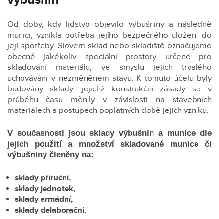
výbušnin
Od doby, kdy lidstvo objevilo výbušniny a následně
munici, vznikla potřeba jejího bezpečného uložení do
její spotřeby. Slovem sklad nebo skladiště označujeme
obecně jakékoliv speciální prostory určené pro
skladování materiálu, ve smyslu jejich trvalého
uchovávání v nezměněném stavu. K tomuto účelu byly
budovány sklady, jejichž konstrukční zásady se v
průběhu času měnily v závislosti na stavebních
materiálech a postupech poplatných době jejich vzniku.
V současnosti jsou sklady výbušnin a munice dle
jejich použití a množství skladované munice či
výbušniny členěny na:
sklady příruční,
sklady jednotek,
sklady armádní,
sklady delaborační.