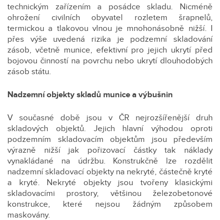
technickým zařízením a posádce skladu. Nicméně
ohrožení civilních obyvatel rozletem šrapnelů,
termickou a tlakovou vlnou je mnohonásobně nižší. I
přes výše uvedená rizika je podzemní skladování
zásob, včetně munice, efektivní pro jejich ukrytí před
bojovou činností na povrchu nebo ukrytí dlouhodobých
zásob státu.
Nadzemní objekty skladů munice a výbušnin
V současné době jsou v ČR nejrozšířenější druh
skladových objektů. Jejich hlavní výhodou oproti
podzemním skladovacím objektům jsou především
výrazně nižší jak pořizovací částky tak náklady
vynakládané na údržbu. Konstrukčně lze rozdělit
nadzemní skladovací objekty na nekryté, částečně kryté
a kryté. Nekryté objekty jsou tvořeny klasickými
skladovacími prostory, většinou železobetonové
konstrukce, které nejsou žádným způsobem
maskovány.