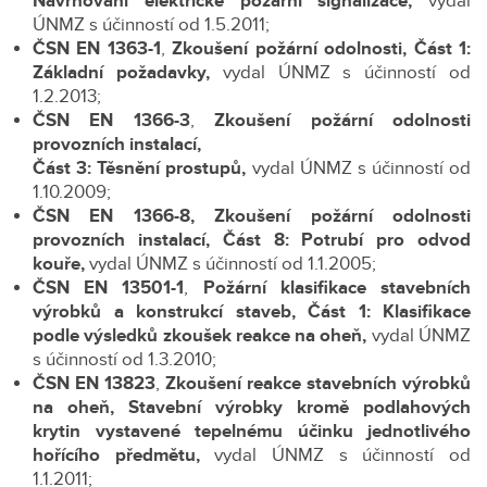
Navrhování elektrické požární signalizace,
vydal
ÚNMZ s účinností od 1.5.2011;
ČSN EN 1363-1
,
Zkoušení požární odolnosti, Část 1:
Základní požadavky,
vydal ÚNMZ s účinností od
1.2.2013;
ČSN EN 1366-3
,
Zkoušení požární odolnosti
provozních instalací,
Část 3: Těsnění prostupů,
vydal ÚNMZ s účinností od
1.10.2009;
ČSN EN 1366-8, Zkoušení požární odolnosti
provozních instalací, Část 8: Potrubí pro odvod
kouře,
vydal ÚNMZ s účinností od 1.1.2005;
ČSN EN 13501-1
,
Požární klasifikace stavebních
výrobků a konstrukcí staveb, Část 1: Klasifikace
podle výsledků zkoušek reakce na oheň,
vydal ÚNMZ
s účinností od 1.3.2010;
ČSN EN 13823
,
Zkoušení reakce stavebních výrobků
na oheň, Stavební výrobky kromě podlahových
krytin vystavené tepelnému účinku jednotlivého
hořícího předmětu,
vydal ÚNMZ s účinností od
1.1.2011;