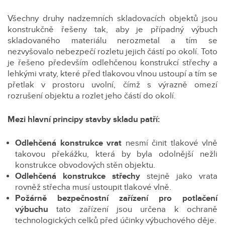
Všechny druhy nadzemních skladovacích objektů jsou
konstrukčně řešeny tak, aby je případný výbuch
skladovaného materiálu nerozmetal a tím se
nezvyšovalo nebezpečí rozletu jejich částí po okolí. Toto
je řešeno především odlehčenou konstrukcí střechy a
lehkými vraty, které před tlakovou vlnou ustoupí a tím se
přetlak v prostoru uvolní, čímž s výrazně omezí
rozrušení objektu a rozlet jeho částí do okolí.
Mezi hlavní principy stavby skladu patří:
Odlehčená konstrukce vrat
nesmí činit tlakové vlně
takovou překážku, která by byla odolnější nežli
konstrukce obvodových stěn objektu.
Odlehčená konstrukce střechy
stejně jako vrata
rovněž střecha musí ustoupit tlakové vlně.
Požárně bezpečnostní zařízení
pro potlačení
výbuchu
tato zařízení jsou určena k ochraně
technologických celků před účinky výbuchového děje.