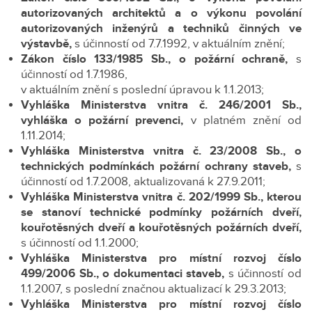
autorizovaných architektů a o výkonu povolání
autorizovaných inženýrů a techniků činných ve
výstavbě,
s účinností od 7.7.1992, v aktuálním znění;
Zákon číslo 133/1985 Sb.,
o požární ochraně,
s
účinností od 1.7.1986,
v aktuálním znění s poslední úpravou k 1.1.2013;
Vyhláška Ministerstva vnitra č. 246/2001 Sb.,
vyhláška o požární prevenci,
v platném znění od
1.11.2014;
Vyhláška Ministerstva vnitra č. 23/2008 Sb.,
o
technických podmínkách požární ochrany staveb,
s
účinností od 1.7.2008, aktualizovaná k 27.9.2011;
Vyhláška Ministerstva vnitra č. 202/1999 Sb.,
kterou
se stanoví technické podmínky požárních dveří,
kouřotěsných dveří a kouřotěsných požárních dveří,
s účinností od 1.1.2000;
Vyhláška Ministerstva pro místní rozvoj číslo
499/2006 Sb., o dokumentaci staveb,
s účinností od
1.1.2007, s poslední značnou aktualizací k 29.3.2013;
Vyhláška Ministerstva pro místní rozvoj číslo