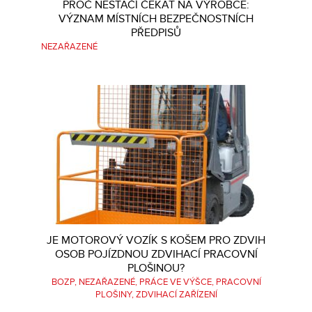
PROČ NESTAČÍ ČEKAT NA VÝROBCE:
VÝZNAM MÍSTNÍCH BEZPEČNOSTNÍCH
PŘEDPISŮ
NEZAŘAZENÉ
JE MOTOROVÝ VOZÍK S KOŠEM PRO ZDVIH
OSOB POJÍZDNOU ZDVIHACÍ PRACOVNÍ
PLOŠINOU?
BOZP
NEZAŘAZENÉ
PRÁCE VE VÝŠCE
PRACOVNÍ
PLOŠINY
ZDVIHACÍ ZAŘÍZENÍ